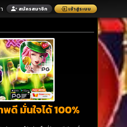
รา
สมัครสมาชิก
เข้าสู่ระบบ
ดี มั่นใจได้ 100%