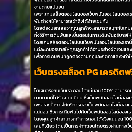
ง่ายดายแน่นอน
เพราะเกมสล็อตออนไลน์ของเว็บพนันออนไลน์ของเรานั
พันต่างๆให้สามารถเข้าถึงได้ง่ายเช่นกัน
โดยต้องบอกเลยว่าคุณลูกค้าจะสามารถสนุกกับเกมสล
ทั้งวิธีการเดิมพันและขั้นตอนในการเดิมพันอธิบายให
โดยเกมสล็อตออนไลน์บนเว็บพนันออนไลน์ของเรานั้น
แต่ละเกมอธิบายให้คุณลูกค้าได้อ่านอย่างชัดเจนแล
เพื่อการเดิมพันที่ถูกต้องตามกฎและกติกาและจะทำใ
เว็บตรงสล็อต
PG เครดิตฟรี
ได้เงินจริงกับเว็บเรา ถอนได้แน่นอน 100% สามาร
มากมายที่ได้รับความนิยม ซึ่งเว็บพนันออนไลน์ของเ
เพราะฉะนั้นการให้บริการของเว็บพนันออนไลน์ของเร
แน่นอน ซึ่งการเดิมพันไปกับเว็บพนันออนไลน์ของเร
โดยคุณลูกค้าสามารถทำการถอนได้จริงแน่นอน 100%
เลยทีเดียว โดยเป็นการฝากถอนโดยตรงผ่านทางเว็