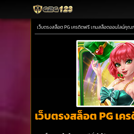
รับข่
เว็บตรงสล็อต PG เครดิตฟรี เกมสล็อตออนไลน์คุณภา
เว็บตรงสล็อต PG เครด