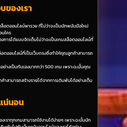
ว็บของเรา
็อตออนไลน์พารวย ที่ไม่ว่าจะเป็นนักพนันมือใหม่
ือนใคร
องการได้แบบจัดเต็มไม่ว่าจะเป็นเกมสล็อตออนไลน์ที่
ออนไลน์ที่เป็นเว็บตรงซึ่งทำให้คุณลูกค้าสามารถ
นอย่างเป็นกันเองมากกว่า 500 เกม เพราะฉะนั้นคุณ
กค้าสามารถสร้างรายได้จากการเดิมพันได้อย่างเต็ม
อแน่นอน
งเราทุกเกมสามารถใช้งานได้ง่ายๆ เพราะฉะนั้นนัก
เดิมพันไปกับเว็บพนันออนไลน์ของเราได้อย่าง