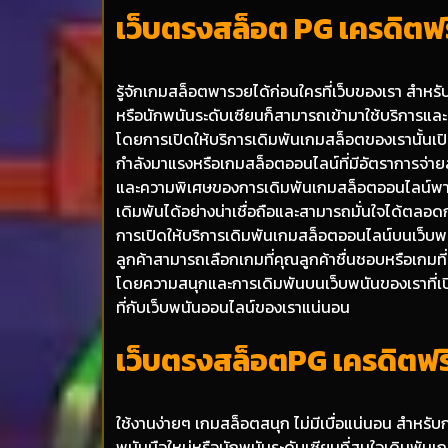
เว็บตรงสล็อต PG เครดิตฟรี
รู้จักเกมสล็อตพารวยได้ก่อนใครที่เว็บของเรา สำหร
หรือนักพนันระดับเซียนก็สามารถเข้ามาใช้บริการแ
โดยการเปิดให้บริการเดิมพันเกมสล็อตของเรานั้นเปิด
กำลังมาแรงหรือเกมสล็อตออนไลน์ที่มีอัตราการจ่ายส
และความพิเศษของการเดิมพันเกมสล็อตออนไลน์พารวย
เดิมพันได้อย่างน่าเชื่อถือและสามารถมั่นใจได้ตลอ
การเปิดให้บริการเดิมพันเกมสล็อตออนไลน์บนเว็บพนั
ลูกค้าสามารถเลือกเกมที่คุณลูกค้าชื่นชอบหรือเกมท
โดยความสนุกและการเดิมพันบนเว็บพนันของเราที่เปิ
ที่กับเว็บพนันออนไลน์ของเราแน่นอน
เว็บตรงสล็อตPG เครดิตฟรี 
ใช้งานง่ายๆ เกมสล็อตสนุก ไม่มีเบื่อแน่นอน สำหร
พนันมือใหม่หรือนักพนันระดับเซียนที่สนใจเดิมพัน