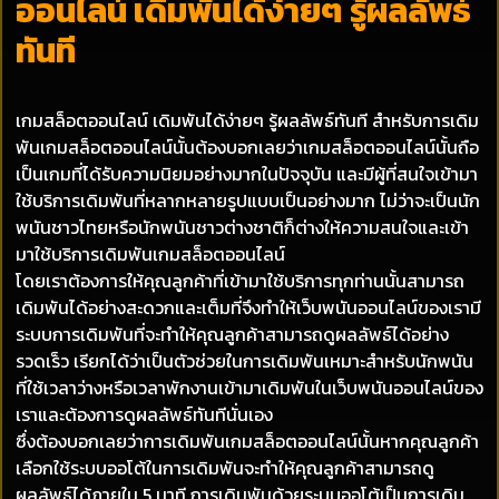
ออนไลน์ เดิมพันได้ง่ายๆ รู้ผลลัพธ์
ทันที
เกมสล็อตออนไลน์ เดิมพันได้ง่ายๆ รู้ผลลัพธ์ทันที สำหรับการเดิม
พันเกมสล็อตออนไลน์นั้นต้องบอกเลยว่าเกมสล็อตออนไลน์นั้นถือ
เป็นเกมที่ได้รับความนิยมอย่างมากในปัจจุบัน และมีผู้ที่สนใจเข้ามา
ใช้บริการเดิมพันที่หลากหลายรูปแบบเป็นอย่างมาก ไม่ว่าจะเป็นนัก
พนันชาวไทยหรือนักพนันชาวต่างชาติก็ต่างให้ความสนใจและเข้า
มาใช้บริการเดิมพันเกมสล็อตออนไลน์
โดยเราต้องการให้คุณลูกค้าที่เข้ามาใช้บริการทุกท่านนั้นสามารถ
เดิมพันได้อย่างสะดวกและเต็มที่จึงทำให้เว็บพนันออนไลน์ของเรามี
ระบบการเดิมพันที่จะทำให้คุณลูกค้าสามารถดูผลลัพธ์ได้อย่าง
รวดเร็ว เรียกได้ว่าเป็นตัวช่วยในการเดิมพันเหมาะสำหรับนักพนัน
ที่ใช้เวลาว่างหรือเวลาพักงานเข้ามาเดิมพันในเว็บพนันออนไลน์ของ
เราและต้องการดูผลลัพธ์ทันทีนั่นเอง
ซึ่งต้องบอกเลยว่าการเดิมพันเกมสล็อตออนไลน์นั้นหากคุณลูกค้า
เลือกใช้ระบบออโต้ในการเดิมพันจะทำให้คุณลูกค้าสามารถดู
ผลลัพธ์ได้ภายใน 5 นาที การเดิมพันด้วยระบบออโต้เป็นการเดิม