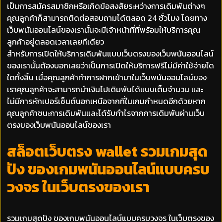
เป็นการสมัครสมาชิกหรือเกิดข้อสงสัยระหว่างการเดิมพันต่างๆ
คุณลูกค้าก็สามารถติดต่อสอบถามได้ตลอด 24 ชั่วโมง โดยทาง
เว็บพนันออนไลน์ของเรานั้นจะมีเจ้าหน้าที่ที่พร้อมให้บริการคุณ
ลูกค้าอยู่ตลอดเวลาเลยทีเดียว
สำหรับการเปิดให้บริการเดิมพันแบบเว็บตรงของเว็บพนันออนไลน์
ของเรานั้นต้องบอกเลยว่าเป็นการเปิดให้บริการฟรีไม่มีค่าใช้จ่ายใด
ใดทั้งสิ้น เมื่อคุณลูกค้าทำการฝากเข้ามาในเว็บพนันออนไลน์ของ
เราคุณลูกค้าจะสามารถนำเงินไปเดิมพันได้แบบเต็มจำนวน และ
ไม่มีการหักเปอร์เซ็นต์นอกเหนือจากที่ในเกมกำหนดอีกด้วยหาก
คุณลูกค้าชนะการเดิมพันและได้รับกำไรจากการเดิมพันผ่านเว็บ
ตรงของเว็บพนันออนไลน์ของเรา
สล็อตเว็บตรง wallet รวมเกมสุด
ปัง ของเกมพนันออนไลน์แบบครบ
วงจร ในเว็บตรงของเรา
รวมเกมสุดปัง ของเกมพนันออนไลน์แบบครบวงจร ในเว็บตรงของ