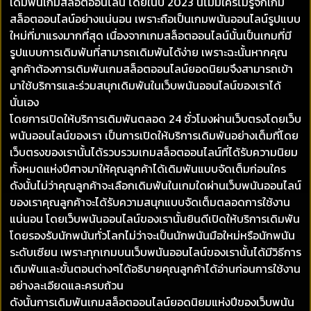
เดิมพันเกมสล็อตออนไลน์ โดยในปี 2023 นี้ไม่มีใครไม่รู้จักเกม
สล็อตออนไลน์อย่างแน่นอน เพราะถือเป็นเกมพนันออนไลน์รูปแบบ
ใหม่ที่มาแรงมากที่สุด เนื่องจากเกมสล็อตออนไลน์นั้นเป็นเกมที่มี
รูปแบบการเดิมพันที่สามารถเดิมพันได้ง่าย เพราะฉะนั้นหากคุณ
ลูกค้าต้องการเดิมพันเกมสล็อตออนไลน์ยอดนิยมจึงสามารถเข้า
มาใช้บริการและร่วมสนุกเดิมพันในเว็บพนันออนไลน์ของเราได้
นั่นเอง
โดยการเปิดให้บริการเดิมพันตลอด 24 ชั่วโมงผ่านเว็บตรงโดยเว็บ
พนันออนไลน์ของเรา เป็นการเปิดให้บริการเดิมพันอย่างเต็มที่โดย
เว็บตรงของเรานั้นได้รวบรวมเกมสล็อตออนไลน์ที่ได้รับความนิยม
ทั้งหมดแห่งปีศาจมาให้คุณลูกค้าได้เดิมพันแบบจัดเต็มก่อนใคร
ดังนั้นไม่ว่าคุณลูกค้าจะเลือกเดิมพันในเกมใดผ่านเว็บพนันออนไลน์
ของเราคุณลูกค้าจะได้รับความสนุกแบบจัดเต็มตลอดการใช้งาน
แน่นอน โดยเว็บพนันออนไลน์ของเรานั้นยินดีเปิดให้บริการเดิมพัน
โดยรองรับนักพนันทั่วโลกไม่ว่าจะเป็นนักพนันมือใหม่หรือนักพนัน
ระดับเซียน เพราะทุกเกมบนเว็บพนันออนไลน์ของเรานั้นได้มีวิธีการ
เดิมพันและขั้นตอนต่างๆได้อธิบายคุณลูกค้าได้อ่านก่อนการใช้งาน
อย่างละเอียดและครบถ้วน
ดังนั้นการเดิมพันเกมสล็อตออนไลน์ยอดนิยมแห่งปีของเว็บพนัน