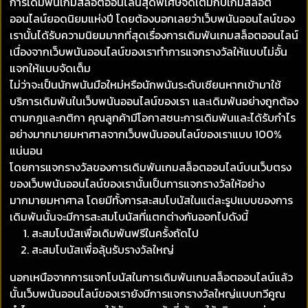
การเดิมพันเกมสล็อตออนไลน์สุดพิเศษจัดเต็มกับเกมสล็อต
ออนไลน์ยอดนิยมแห่งปี โดยต้องบอกเลยว่าเว็บพนันออนไลน์ของ
เรานั้นได้รับความนิยมมากที่สุดเรื่องการเดิมพันเกมสล็อตออนไลน์
เนื่องจากเว็บพนันออนไลน์ของเราทำการแจกรางวัลให้แบบไม่อั้น
แจกให้แบบจัดเต็ม
ไม่ว่าจะเป็นนักพนันมือใหม่หรือนักพนันระดับเซียนหากเข้ามาใช้
บริการเดิมพันในเว็บพนันออนไลน์ของเรา และเดิมพันอย่างถูกต้อง
ตามกฎและกติกา คุณลูกค้ามีโอกาสชนะการเดิมพันและได้รับกำไร
อย่างมากมายมหาศาลจากเว็บพนันออนไลน์ของเราแบบ 100%
แน่นอน
โดยการแจกรางวัลของการเดิมพันเกมสล็อตออนไลน์บนเว็บตรง
ของเว็บพนันออนไลน์ของเรานั้นเป็นการแจกรางวัลให้อย่าง
มากมายมหาศาล โดยมีทั้งการสะสมโบนัสในแต่ละรูปแบบของการ
เดิมพันนั้นจะมีการสะสมโบนัสที่แตกต่างกันออกไปดังนี้
สะสมโบนัสเพื่อเดิมพันฟรีในครั้งถัดไป
สะสมโบนัสเพื่อลุ้นรับรางวัลใหญ่
นอกเหนือจากการแจกโบนัสในการเดิมพันเกมสล็อตออนไลน์แล้ว
นั้นเว็บพนันออนไลน์ของเรายังมีการแจกรางวัลใหญ่แบบทวีคูณ