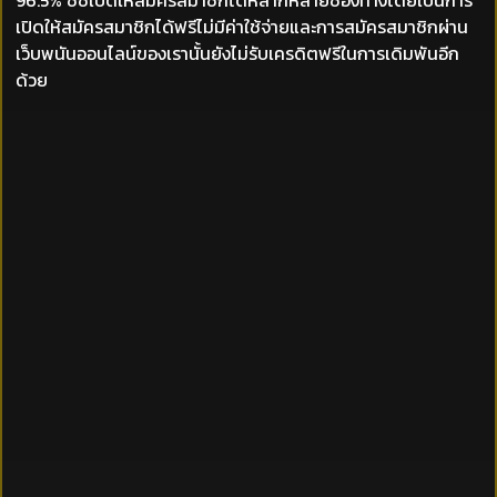
เปิดให้สมัครสมาชิกได้ฟรีไม่มีค่าใช้จ่ายและการสมัครสมาชิกผ่าน
เว็บพนันออนไลน์ของเรานั้นยังไม่รับเครดิตฟรีในการเดิมพันอีก
ด้วย
×
รับการแจ้งเตือนโปรโมชั่นพิเศษ!
ท่านจะได้รับข่าวสารและ โปรโมชั่นพิเศษ หรือ