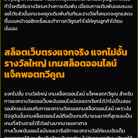
กำไรหรือรับรางวัลระหว่างการเดิมพัน เมื่อจบการเดิมพันของระบบ
ออโต้แล้วนั้นเกมจะหยุดเดิมพันทันทีและรางวัลทั้งหมดจะถูกแสดง
ขึ้นบนหน้าจออีกครั้งและทำการทวีคูณกำไรให้คุณลูกค้าได้ชม
นั่นเอง
สล็อตเว็บตรงแจกจริง แจกไม่อั้น
รางวัลใหญ่ เกมสล็อตออนไลน์
แจ็คพอตทวีคูณ
แจกไม่อั้น รางวัลใหญ่ เกมสล็อตออนไลน์ แจ็คพอตทวีคูณ สำหรับ
การแจกรางวัลของเว็บพนันออนไลน์ของเราเรียกได้ว่าไม่เป็นสอง
รองใครแน่นอนกับการแจกรางวัลของเกมสล็อตออนไลน์ เพราะใน
ปัจจุบันนั้นเกมสล็อตออนไลน์ถือเป็นเกมที่มาแรงมากที่สุดและเป็น
เกมที่สร้างรายได้ได้อย่างมากมายมหาศาล
ทางเว็บพนันออนไลน์ของเราจึงมีการแจกรางวัลให้แบบจัดเต็ม
ตลอดการใช้งานสำหรับนักพนันทุกท่าน ไม่ว่าคุณลูกค้าจะเข้ามาใช้