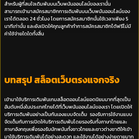
สำหรับผู้ที่สนใจเดิมพันบนเว็บพนันออนไลน์ของเรานั้น
สามารถเข้ามาสมัครสมาชิกการเดิมพันบนเว็บพนันออนไลน์ของ
เราได้ตลอด 24 ชั่วโมง โดยการสมัครสมาชิกนั้นใช้เวลาเพียง 5
นาทีเท่านั้น และยังเปิดให้คุณลูกค้าทำการสมัครสมาชิกได้ฟรีไม่มี
ค่าใช้จ่ายใดใดทั้งสิ้น
บทสรุป สล็อตเว็บตรงแจกจริง
เข้ามาใช้บริการเดิมพันเกมสล็อตออนไลน์ยอดนิยมมากที่สุดเป็น
อันดับหนึ่งในประเทศไทยได้ที่เว็บพนันออนไลน์ของเรา โดยเปิดให้
บริการเดิมพันอย่างเป็นกันเองแบบจัดเต็ม รองรับการใช้งานแบบ
จัดเต็มกับการเปิดให้บริการเดิมพันโดยรองรับทั้งภาษาไทยและ
ภาษาอังกฤษเพื่อรองรับนักพนันทั้งชาวไทยและชาวต่างชาติให้เข้า
มาใช้บริการเดิมพันได้อย่างสะดวก และใช้งานได้อย่างง่ายดายมาก