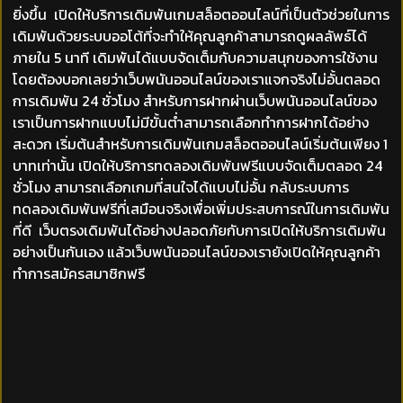
ยิ่งขึ้น เปิดให้บริการเดิมพันเกมสล็อตออนไลน์ที่เป็นตัวช่วยในการ
เดิมพันด้วยระบบออโต้ที่จะทำให้คุณลูกค้าสามารถดูผลลัพธ์ได้
ภายใน 5 นาที เดิมพันได้แบบจัดเต็มกับความสนุกของการใช้งาน
โดยต้องบอกเลยว่าเว็บพนันออนไลน์ของเราแจกจริงไม่อั้นตลอด
การเดิมพัน 24 ชั่วโมง สำหรับการฝากผ่านเว็บพนันออนไลน์ของ
เราเป็นการฝากแบบไม่มีขั้นต่ำสามารถเลือกทำการฝากได้อย่าง
สะดวก เริ่มต้นสำหรับการเดิมพันเกมสล็อตออนไลน์เริ่มต้นเพียง 1
บาทเท่านั้น เปิดให้บริการทดลองเดิมพันฟรีแบบจัดเต็มตลอด 24
ชั่วโมง สามารถเลือกเกมที่สนใจได้แบบไม่อั้น กลับระบบการ
ทดลองเดิมพันฟรีที่เสมือนจริงเพื่อเพิ่มประสบการณ์ในการเดิมพัน
ที่ดี เว็บตรงเดิมพันได้อย่างปลอดภัยกับการเปิดให้บริการเดิมพัน
อย่างเป็นกันเอง แล้วเว็บพนันออนไลน์ของเรายังเปิดให้คุณลูกค้า
ทำการสมัครสมาชิกฟรี