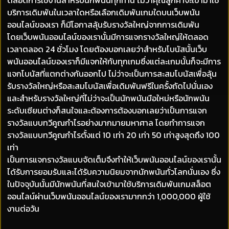
บริการเดิมพันในเวลาใดหรือเลือกเดิมพันเกมใดบนเว็บพนัน
ออนไลน์ของเรา ก็มีโอกาสลุ้นรับรางวัลใหญ่จากการเดิมพัน
โดยเว็บพนันออนไลน์ของเรานั้นมีการแจกรางวัลใหญ่ให้ตลอด
เวลาตลอด 24 ชั่วโมง โดยต้องบอกเลยว่าสำหรับโบนัสนั้นเว็บ
พนันออนไลน์ของเราก็มีแจกให้กับทุกเกมซึ่งแต่ละเกมนั้นก็จะมีการ
แจกโบนัสที่แตกต่างกันออกไป ไม่ว่าจะเป็นการสะสมโบนัสเพื่อลุ้น
รับรางวัลใหญ่หรือสะสมโบนัสเพื่อเดิมพันฟรีในครั้งถัดไปนั่นเอง
และสำหรับรางวัลใหญ่ที่ไม่ว่าจะเป็นนักพนันมือใหม่หรือนักพนัน
ระดับเซียนต่างก็สนใจและต้องการต้องบอกเลยว่าเป็นการแจก
รางวัลแบบทวีคูณกำไรอย่างมากมายมหาศาล โดยทำการแจก
รางวัลแบบทวีคูณกำไรตั้งแต่ 10 เท่า 20 เท่า 50 เท่าสูงสุดถึง 100
เท่า
เป็นการแจกรางวัลแบบจัดเต็มจึงทำให้เว็บพนันออนไลน์ของเรานั้น
ได้รับการยอมรับและได้รับความนิยมจากนักพนันทั่วโลกนั่นเอง ซึ่ง
ในปัจจุบันนั้นมีนักพนันที่สนใจเข้ามาใช้บริการเดิมพันเกมสล็อต
ออนไลน์ผ่านเว็บพนันออนไลน์ของเรามากกว่า 1,000,000 ผู้ใช้
งานต่อวัน