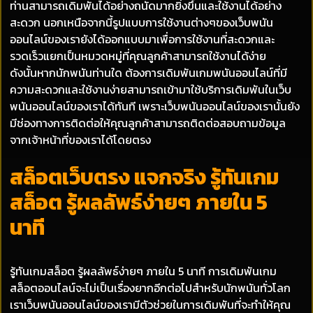
ท่านสามารถเดิมพันได้อย่างถนัดมากยิ่งขึ้นและใช้งานได้อย่าง
สะดวก นอกเหนือจากนี้รูปแบบการใช้งานต่างๆของเว็บพนัน
ออนไลน์ของเรายังได้ออกแบบมาเพื่อการใช้งานที่สะดวกและ
รวดเร็วแยกเป็นหมวดหมู่ที่คุณลูกค้าสามารถใช้งานได้ง่าย
ดังนั้นหากนักพนันท่านใด ต้องการเดิมพันเกมพนันออนไลน์ที่มี
ความสะดวกและใช้งานง่ายสามารถเข้ามาใช้บริการเดิมพันในเว็บ
พนันออนไลน์ของเราได้ทันที เพราะเว็บพนันออนไลน์ของเรานั้นยัง
มีช่องทางการติดต่อให้คุณลูกค้าสามารถติดต่อสอบถามข้อมูล
จากเจ้าหน้าที่ของเราได้โดยตรง
สล็อตเว็บตรง
แจกจริง รู้ทันเกม
สล็อต รู้ผลลัพธ์ง่ายๆ ภายใน 5
นาที
รู้ทันเกมสล็อต รู้ผลลัพธ์ง่ายๆ ภายใน 5 นาที การเดิมพันเกม
สล็อตออนไลน์จะไม่เป็นเรื่องยากอีกต่อไปสำหรับนักพนันทั่วโลก
เราเว็บพนันออนไลน์ของเรามีตัวช่วยในการเดิมพันที่จะทำให้คุณ